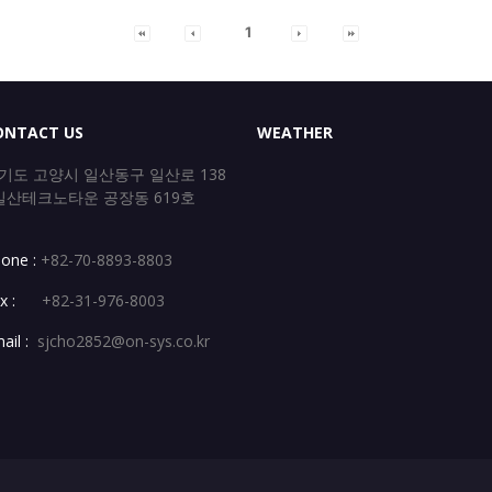
1
ONTACT US
WEATHER
기도 고양시 일산동구 일산로 138
산테크노타운 공장동 619호
one :
+82-70-8893-8803
x :
+82-31-976-8003
ail :
sjcho2852@on-sys.co.kr