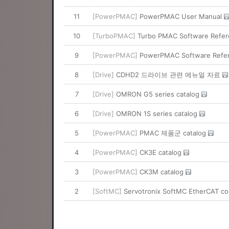
11
[PowerPMAC]
PowerPMAC User Manual
10
[TurboPMAC]
Turbo PMAC Software Refe
9
[PowerPMAC]
PowerPMAC Software Refe
8
[Drive]
CDHD2 드라이브 관련 메뉴얼 자료
7
[Drive]
OMRON G5 series catalog
6
[Drive]
OMRON 1S series catalog
5
[PowerPMAC]
PMAC 제품군 catalog
4
[PowerPMAC]
CK3E catalog
3
[PowerPMAC]
CK3M catalog
2
[SoftMC]
Servotronix SoftMC EtherCAT co