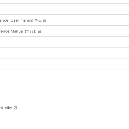
rence, User manual 한글
rence Manual (한/영)
ntroller