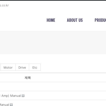
.co.kr
HOME
ABOUT US
PRODU
Motor
Drive
Etc
제목
M Amp) Manual
Manual