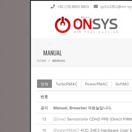
+82 (70) 8893 8803
sjcho2852@on-sys
MANUAL
HOME
MANUAL
전체
TurboPMAC
PowerPMAC
SoftMC
번호
공지
Manual, Broucher 자료실입니다.
13
[Drive]
Servotronix CDHD PPB (Direct PW
12
[PowerPMAC]
ACC-24E3 Hardware User 