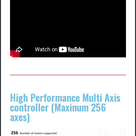
High Performance Multi Axis
controller (Maxinum 256
axes)